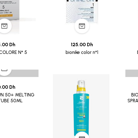
5.00 Dh
125.00 Dh
 COLORE N° 5
bionike color n°1
0.00 Dh
UN 50+ MELTING
BI
TUBE 50ML
SPR