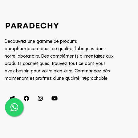
SOIN CONTOUR DES YEUX
8882
TRAITEMENT POUX
GALDERMA
PROMOTION
CETAPHIL
RR
Découvrez une gamme de produits
MGD
parapharmaceutiques de qualité, fabriqués dans
notre laboratoire. Des compléments alimentaires aux
INDOKA
produits cosmétiques, trouvez tout ce dont vous
CHATEAU ROUGE
avez besoin pour votre bien-être. Commandez dès
CHOLLEY
maintenant et profitez d'une qualité irréprochable.
BIAFINE
CICAFAST
CKS
CLARILYS
CLARINE