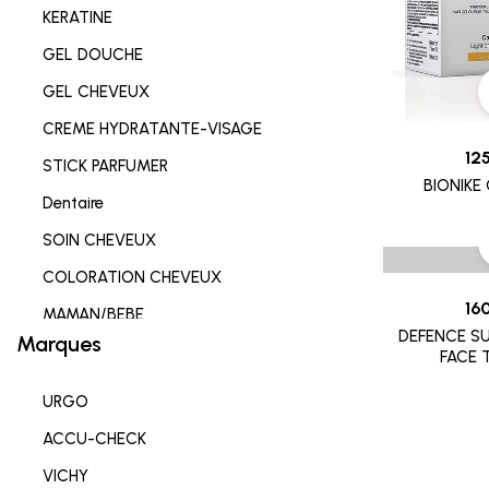
KERATINE
GEL DOUCHE
GEL CHEVEUX
CREME HYDRATANTE-VISAGE
12
STICK PARFUMER
BIONIKE
Dentaire
SOIN CHEVEUX
COLORATION CHEVEUX
16
MAMAN/BEBE
DEFENCE S
Marques
Complements alimentaires
FACE 
HYGIENE INTIME
URGO
SOIN LEVRES
ACCU-CHECK
SOIN HYDRATANT
VICHY