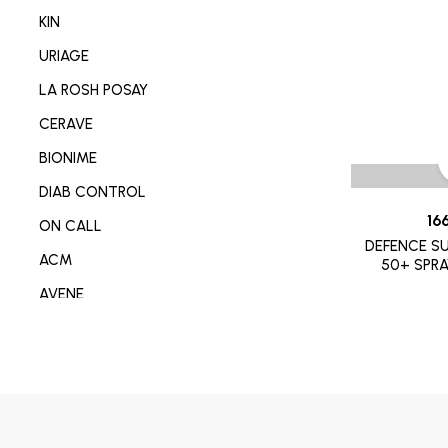
NETTOYANT VISAGE/CORP
KIN
SOIN MAIN/ONGLE/PIED
URIAGE
CONSOMABL MEDICAL
LA ROSH POSAY
SABOT/SPADRILLE MEDICALE
CERAVE
MATERIEL ORTHOPEDIE
BIONIME
SOIN ANTI-AGE
DIAB CONTROL
SOIN REPARATEUR
16
ON CALL
DEFENCE SU
SOIN ANTI-TACHE
ACM
50+ SPR
SOIN ANTI IMPERFECTION
AVENE
DÉODORANT/ANTI TRANSPIRANT
DERMO-SOIN
PARFUM
I-SENS
SOIN ANTI ROUGEURE
OMRON
SOIN CICATRISANT
OPLASTINE