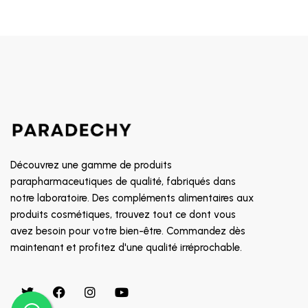
ORTHOMED
KENTA
A-DERMA
EUPHANE
EAU THERMAL JONZAC
ENEOMEY
NEOSELEN
Découvrez une gamme de produits
OXYPROLANE
parapharmaceutiques de qualité, fabriqués dans
EPTA
notre laboratoire. Des compléments alimentaires aux
BIO RECHERCHE
produits cosmétiques, trouvez tout ce dont vous
avez besoin pour votre bien-être. Commandez dès
CMC
maintenant et profitez d'une qualité irréprochable.
CEBELIA
DERMALIFT
BERCAMA