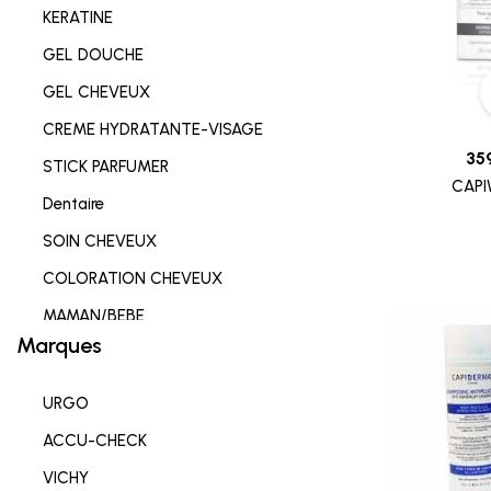
KERATINE
GEL DOUCHE
GEL CHEVEUX
CREME HYDRATANTE-VISAGE
35
STICK PARFUMER
CAPI
Dentaire
SOIN CHEVEUX
COLORATION CHEVEUX
MAMAN/BEBE
Marques
Complements alimentaires
HYGIENE INTIME
URGO
SOIN LEVRES
ACCU-CHECK
SOIN HYDRATANT
VICHY