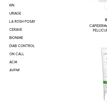
NETTOYANT VISAGE/CORP
KIN
SOIN MAIN/ONGLE/PIED
URIAGE
CONSOMABL MEDICAL
1
LA ROSH POSAY
CAPIDERM
SABOT/SPADRILLE MEDICALE
CERAVE
PELLICU
MATERIEL ORTHOPEDIE
BIONIME
SOIN ANTI-AGE
DIAB CONTROL
SOIN REPARATEUR
ON CALL
SOIN ANTI-TACHE
ACM
SOIN ANTI IMPERFECTION
AVENE
DÉODORANT/ANTI TRANSPIRANT
DERMO-SOIN
PARFUM
I-SENS
SOIN ANTI ROUGEURE
OMRON
SOIN CICATRISANT
OPLASTINE