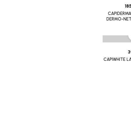
SOIN CONTOUR DES YEUX
8882
18
TRAITEMENT POUX
CAPIDERMA
GALDERMA
DERMO-NET
PROMOTION
CETAPHIL
RR
MGD
3
INDOKA
CAPIWHITE L
CHATEAU ROUGE
CHOLLEY
BIAFINE
CICAFAST
CKS
CLARILYS
CLARINE