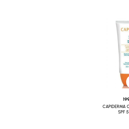
CLEVER CHEK
CLICK FINE
CLINICEUTICA
CODEFREE
CODEXIAL
ERIC FAVRE
COLOR & SOIN
COMED
COMFORT
MICROLIFE
19
MINOXIDIL
CAPIDERMA C
AVENT
SPF 
MIRADENT