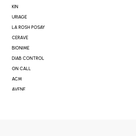
NETTOYANT VISAGE/CORP
KIN
SOIN MAIN/ONGLE/PIED
URIAGE
CONSOMABL MEDICAL
LA ROSH POSAY
SABOT/SPADRILLE MEDICALE
CERAVE
MATERIEL ORTHOPEDIE
BIONIME
SOIN ANTI-AGE
DIAB CONTROL
SOIN REPARATEUR
ON CALL
SOIN ANTI-TACHE
ACM
SOIN ANTI IMPERFECTION
AVENE
DÉODORANT/ANTI TRANSPIRANT
DERMO-SOIN
PARFUM
I-SENS
SOIN ANTI ROUGEURE
OMRON
SOIN CICATRISANT
OPLASTINE