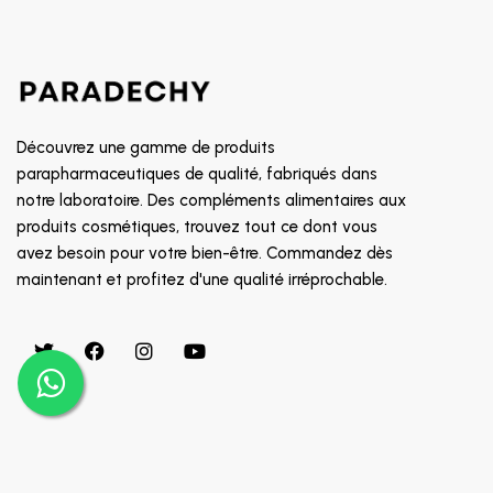
SOIN CONTOUR DES YEUX
8882
TRAITEMENT POUX
GALDERMA
PROMOTION
CETAPHIL
RR
Découvrez une gamme de produits
MGD
parapharmaceutiques de qualité, fabriqués dans
notre laboratoire. Des compléments alimentaires aux
INDOKA
produits cosmétiques, trouvez tout ce dont vous
CHATEAU ROUGE
avez besoin pour votre bien-être. Commandez dès
CHOLLEY
maintenant et profitez d'une qualité irréprochable.
BIAFINE
CICAFAST
CKS
CLARILYS
CLARINE