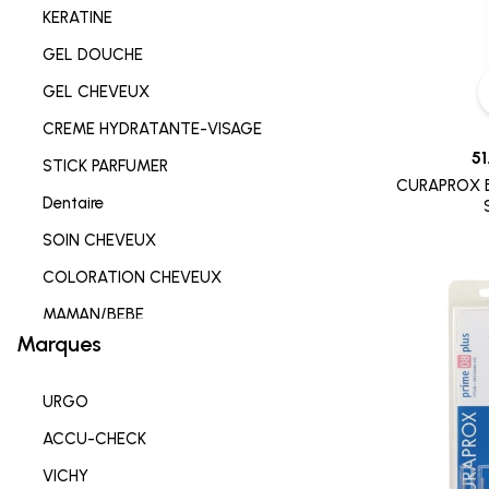
KERATINE
GEL DOUCHE
GEL CHEVEUX
CREME HYDRATANTE-VISAGE
51
STICK PARFUMER
CURAPROX 
Dentaire
SOIN CHEVEUX
COLORATION CHEVEUX
MAMAN/BEBE
Marques
Complements alimentaires
HYGIENE INTIME
URGO
SOIN LEVRES
ACCU-CHECK
SOIN HYDRATANT
VICHY