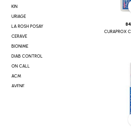
NETTOYANT VISAGE/CORP
KIN
SOIN MAIN/ONGLE/PIED
URIAGE
CONSOMABL MEDICAL
84
LA ROSH POSAY
CURAPROX CP
SABOT/SPADRILLE MEDICALE
CERAVE
MATERIEL ORTHOPEDIE
BIONIME
SOIN ANTI-AGE
DIAB CONTROL
SOIN REPARATEUR
ON CALL
SOIN ANTI-TACHE
ACM
SOIN ANTI IMPERFECTION
AVENE
DÉODORANT/ANTI TRANSPIRANT
DERMO-SOIN
PARFUM
I-SENS
SOIN ANTI ROUGEURE
OMRON
SOIN CICATRISANT
OPLASTINE