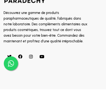
CLEVER CHEK
CLICK FINE
Découvrez une gamme de produits
CLINICEUTICA
parapharmaceutiques de qualité, fabriqués dans
notre laboratoire. Des compléments alimentaires aux
CODEFREE
produits cosmétiques, trouvez tout ce dont vous
CODEXIAL
avez besoin pour votre bien-être. Commandez dès
maintenant et profitez d'une qualité irréprochable.
ERIC FAVRE
COLOR & SOIN
COMED
COMFORT
MICROLIFE
MINOXIDIL
AVENT
Copyright © 2024 Appaigle. Tous droits réservés.
MIRADENT