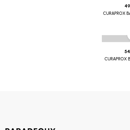
SOIN CONTOUR DES YEUX
8882
49
TRAITEMENT POUX
CURAPROX B
GALDERMA
PROMOTION
CETAPHIL
RR
MGD
54
INDOKA
CURAPROX B
CHATEAU ROUGE
CHOLLEY
BIAFINE
CICAFAST
CKS
CLARILYS
CLARINE