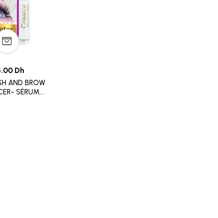
5.00 Dh
ASH AND BROW
CER- SÉRUM
R DES CILS ET
URCILS