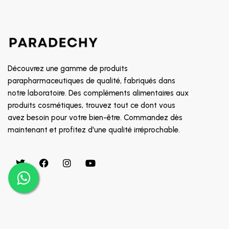
SOIN CONTOUR DES YEUX
8882
TRAITEMENT POUX
GALDERMA
PROMOTION
CETAPHIL
RR
Découvrez une gamme de produits
MGD
parapharmaceutiques de qualité, fabriqués dans
notre laboratoire. Des compléments alimentaires aux
INDOKA
produits cosmétiques, trouvez tout ce dont vous
CHATEAU ROUGE
avez besoin pour votre bien-être. Commandez dès
CHOLLEY
maintenant et profitez d'une qualité irréprochable.
BIAFINE
CICAFAST
CKS
CLARILYS
CLARINE