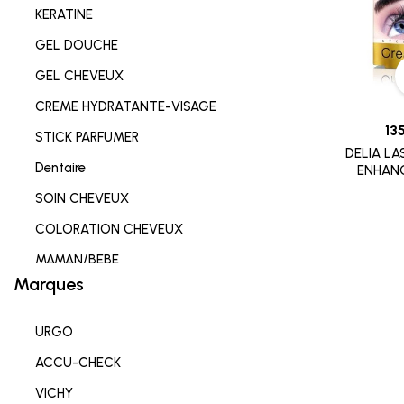
KERATINE
GEL DOUCHE
GEL CHEVEUX
CREME HYDRATANTE-VISAGE
13
STICK PARFUMER
DELIA L
Dentaire
ENHAN
EXHAUSTEU
SOIN CHEVEUX
SO
COLORATION CHEVEUX
MAMAN/BEBE
Marques
Complements alimentaires
HYGIENE INTIME
URGO
SOIN LEVRES
ACCU-CHECK
SOIN HYDRATANT
VICHY