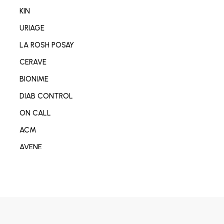
NETTOYANT VISAGE/CORP
KIN
SOIN MAIN/ONGLE/PIED
URIAGE
CONSOMABL MEDICAL
LA ROSH POSAY
SABOT/SPADRILLE MEDICALE
CERAVE
MATERIEL ORTHOPEDIE
BIONIME
SOIN ANTI-AGE
DIAB CONTROL
SOIN REPARATEUR
ON CALL
SOIN ANTI-TACHE
ACM
SOIN ANTI IMPERFECTION
AVENE
DÉODORANT/ANTI TRANSPIRANT
DERMO-SOIN
PARFUM
I-SENS
SOIN ANTI ROUGEURE
OMRON
SOIN CICATRISANT
OPLASTINE