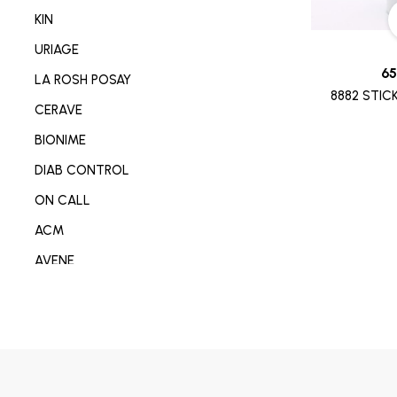
NETTOYANT VISAGE/CORP
KIN
SOIN MAIN/ONGLE/PIED
URIAGE
CONSOMABL MEDICAL
65
LA ROSH POSAY
8882 STICK
SABOT/SPADRILLE MEDICALE
CERAVE
MATERIEL ORTHOPEDIE
BIONIME
SOIN ANTI-AGE
DIAB CONTROL
SOIN REPARATEUR
ON CALL
SOIN ANTI-TACHE
ACM
SOIN ANTI IMPERFECTION
AVENE
DÉODORANT/ANTI TRANSPIRANT
DERMO-SOIN
PARFUM
I-SENS
SOIN ANTI ROUGEURE
OMRON
SOIN CICATRISANT
OPLASTINE