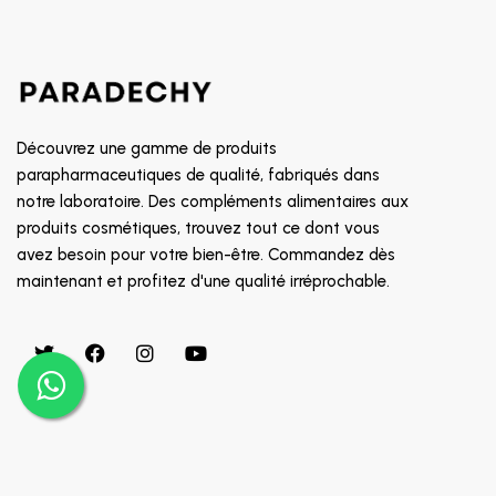
SOIN CONTOUR DES YEUX
8882
TRAITEMENT POUX
GALDERMA
PROMOTION
CETAPHIL
RR
Découvrez une gamme de produits
MGD
parapharmaceutiques de qualité, fabriqués dans
notre laboratoire. Des compléments alimentaires aux
INDOKA
produits cosmétiques, trouvez tout ce dont vous
CHATEAU ROUGE
avez besoin pour votre bien-être. Commandez dès
CHOLLEY
maintenant et profitez d'une qualité irréprochable.
BIAFINE
CICAFAST
CKS
CLARILYS
CLARINE