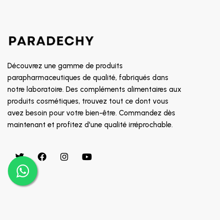
SOIN CONTOUR DES YEUX
8882
TRAITEMENT POUX
GALDERMA
PROMOTION
CETAPHIL
RR
Découvrez une gamme de produits
MGD
parapharmaceutiques de qualité, fabriqués dans
notre laboratoire. Des compléments alimentaires aux
INDOKA
produits cosmétiques, trouvez tout ce dont vous
CHATEAU ROUGE
avez besoin pour votre bien-être. Commandez dès
CHOLLEY
maintenant et profitez d'une qualité irréprochable.
BIAFINE
CICAFAST
CKS
CLARILYS
CLARINE