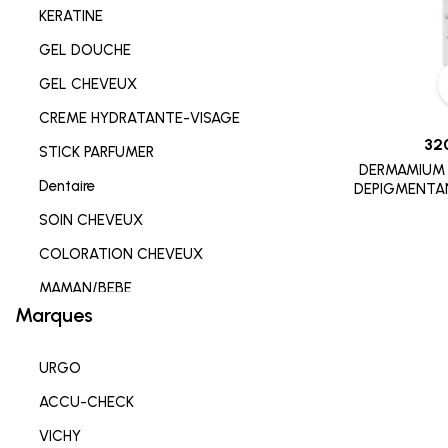
KERATINE
GEL DOUCHE
GEL CHEVEUX
CREME HYDRATANTE-VISAGE
32
STICK PARFUMER
DERMAMIUM 
Dentaire
DEPIGMENTAN
SOIN CHEVEUX
COLORATION CHEVEUX
MAMAN/BEBE
Marques
Complements alimentaires
HYGIENE INTIME
URGO
SOIN LEVRES
ACCU-CHECK
SOIN HYDRATANT
VICHY