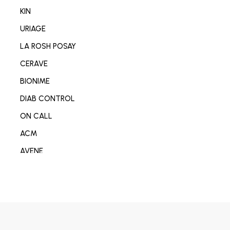
NETTOYANT VISAGE/CORP
KIN
SOIN MAIN/ONGLE/PIED
URIAGE
CONSOMABL MEDICAL
LA ROSH POSAY
SABOT/SPADRILLE MEDICALE
CERAVE
MATERIEL ORTHOPEDIE
BIONIME
SOIN ANTI-AGE
DIAB CONTROL
SOIN REPARATEUR
ON CALL
SOIN ANTI-TACHE
ACM
SOIN ANTI IMPERFECTION
AVENE
DÉODORANT/ANTI TRANSPIRANT
DERMO-SOIN
PARFUM
I-SENS
SOIN ANTI ROUGEURE
OMRON
SOIN CICATRISANT
OPLASTINE