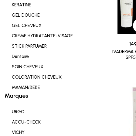
KERATINE
GEL DOUCHE
GEL CHEVEUX
CREME HYDRATANTE-VISAGE
14
STICK PARFUMER
IVADERMA 
Dentaire
SPF
SOIN CHEVEUX
COLORATION CHEVEUX
MAMAN/BEBE
Marques
Complements alimentaires
HYGIENE INTIME
URGO
SOIN LEVRES
ACCU-CHECK
SOIN HYDRATANT
VICHY