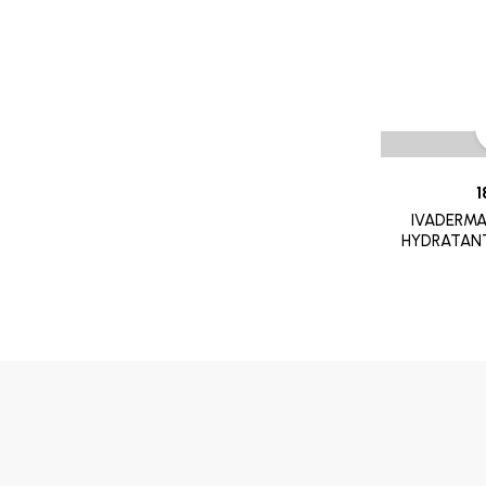
SOIN CONTOUR DES YEUX
8882
TRAITEMENT POUX
GALDERMA
PROMOTION
CETAPHIL
RR
MGD
1
INDOKA
IVADERMA
CHATEAU ROUGE
HYDRATAN
CHOLLEY
BIAFINE
CICAFAST
CKS
CLARILYS
CLARINE