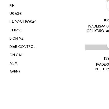
NETTOYANT VISAGE/CORP
KIN
SOIN MAIN/ONGLE/PIED
URIAGE
CONSOMABL MEDICAL
10
LA ROSH POSAY
IVADERMA G
SABOT/SPADRILLE MEDICALE
CERAVE
GE HYDRO-A
MATERIEL ORTHOPEDIE
BIONIME
SOIN ANTI-AGE
DIAB CONTROL
SOIN REPARATEUR
ON CALL
15
SOIN ANTI-TACHE
ACM
IVADE
SOIN ANTI IMPERFECTION
NETTOY
AVENE
DÉODORANT/ANTI TRANSPIRANT
DERMO-SOIN
PARFUM
I-SENS
SOIN ANTI ROUGEURE
OMRON
SOIN CICATRISANT
OPLASTINE