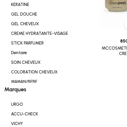
KERATINE
GEL DOUCHE
GEL CHEVEUX
CREME HYDRATANTE-VISAGE
85
STICK PARFUMER
MCCOSMETI
Dentaire
CRE
SOIN CHEVEUX
COLORATION CHEVEUX
MAMAN/BEBE
Marques
Complements alimentaires
HYGIENE INTIME
URGO
SOIN LEVRES
ACCU-CHECK
SOIN HYDRATANT
VICHY