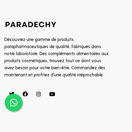
SOIN CONTOUR DES YEUX
8882
TRAITEMENT POUX
GALDERMA
PROMOTION
CETAPHIL
RR
Découvrez une gamme de produits
MGD
parapharmaceutiques de qualité, fabriqués dans
notre laboratoire. Des compléments alimentaires aux
INDOKA
produits cosmétiques, trouvez tout ce dont vous
CHATEAU ROUGE
avez besoin pour votre bien-être. Commandez dès
CHOLLEY
maintenant et profitez d'une qualité irréprochable.
BIAFINE
CICAFAST
CKS
CLARILYS
CLARINE