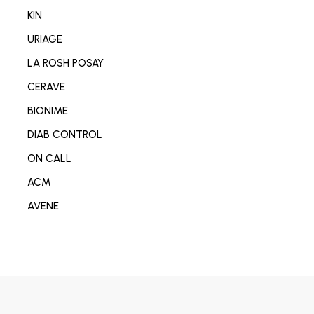
NETTOYANT VISAGE/CORP
KIN
SOIN MAIN/ONGLE/PIED
URIAGE
CONSOMABL MEDICAL
LA ROSH POSAY
SABOT/SPADRILLE MEDICALE
CERAVE
MATERIEL ORTHOPEDIE
BIONIME
SOIN ANTI-AGE
DIAB CONTROL
SOIN REPARATEUR
ON CALL
SOIN ANTI-TACHE
ACM
SOIN ANTI IMPERFECTION
AVENE
DÉODORANT/ANTI TRANSPIRANT
DERMO-SOIN
PARFUM
I-SENS
SOIN ANTI ROUGEURE
OMRON
SOIN CICATRISANT
OPLASTINE