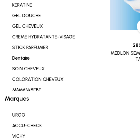
KERATINE
GEL DOUCHE
GEL CHEVEUX
CREME HYDRATANTE-VISAGE
28
STICK PARFUMER
MEDLON SEME
Dentaire
TA
SOIN CHEVEUX
COLORATION CHEVEUX
MAMAN/BEBE
Marques
Complements alimentaires
HYGIENE INTIME
URGO
SOIN LEVRES
ACCU-CHECK
SOIN HYDRATANT
VICHY