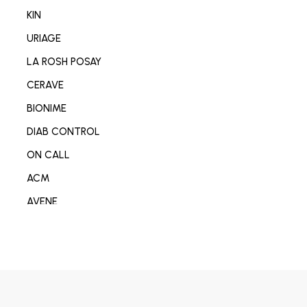
NETTOYANT VISAGE/CORP
KIN
SOIN MAIN/ONGLE/PIED
URIAGE
CONSOMABL MEDICAL
LA ROSH POSAY
SABOT/SPADRILLE MEDICALE
CERAVE
MATERIEL ORTHOPEDIE
BIONIME
SOIN ANTI-AGE
DIAB CONTROL
SOIN REPARATEUR
ON CALL
SOIN ANTI-TACHE
ACM
SOIN ANTI IMPERFECTION
AVENE
DÉODORANT/ANTI TRANSPIRANT
DERMO-SOIN
PARFUM
I-SENS
SOIN ANTI ROUGEURE
OMRON
SOIN CICATRISANT
OPLASTINE