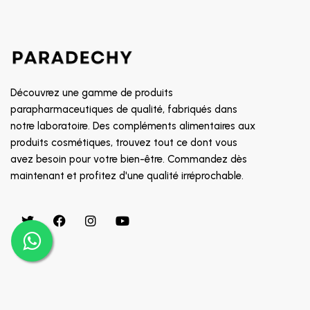
SOIN CONTOUR DES YEUX
8882
TRAITEMENT POUX
GALDERMA
PROMOTION
CETAPHIL
RR
Découvrez une gamme de produits
MGD
parapharmaceutiques de qualité, fabriqués dans
notre laboratoire. Des compléments alimentaires aux
INDOKA
produits cosmétiques, trouvez tout ce dont vous
CHATEAU ROUGE
avez besoin pour votre bien-être. Commandez dès
CHOLLEY
maintenant et profitez d'une qualité irréprochable.
BIAFINE
CICAFAST
CKS
CLARILYS
CLARINE