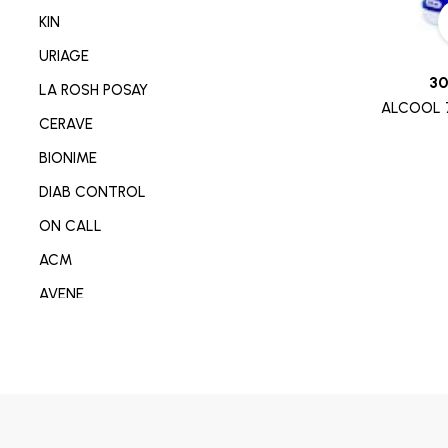
NETTOYANT VISAGE/CORP
KIN
SOIN MAIN/ONGLE/PIED
URIAGE
CONSOMABL MEDICAL
30
LA ROSH POSAY
ALCOOL 
SABOT/SPADRILLE MEDICALE
CERAVE
MATERIEL ORTHOPEDIE
BIONIME
SOIN ANTI-AGE
DIAB CONTROL
SOIN REPARATEUR
ON CALL
SOIN ANTI-TACHE
ACM
SOIN ANTI IMPERFECTION
AVENE
DÉODORANT/ANTI TRANSPIRANT
DERMO-SOIN
PARFUM
I-SENS
SOIN ANTI ROUGEURE
OMRON
SOIN CICATRISANT
OPLASTINE