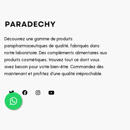
SOIN CONTOUR DES YEUX
8882
TRAITEMENT POUX
GALDERMA
PROMOTION
CETAPHIL
RR
Découvrez une gamme de produits
MGD
parapharmaceutiques de qualité, fabriqués dans
notre laboratoire. Des compléments alimentaires aux
INDOKA
produits cosmétiques, trouvez tout ce dont vous
CHATEAU ROUGE
avez besoin pour votre bien-être. Commandez dès
CHOLLEY
maintenant et profitez d'une qualité irréprochable.
BIAFINE
CICAFAST
CKS
CLARILYS
CLARINE