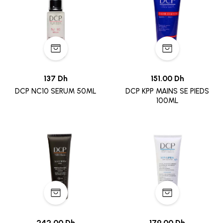
137 Dh
151.00 Dh
DCP NC10 SERUM 50ML
DCP KPP MAINS SE PIEDS
100ML
242.00 Dh
179.00 Dh